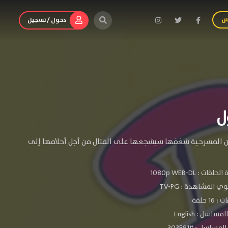
س
دخول / تسجيل
ون المسرحية شغفها سيشجعها على القتال من أجل أحلامها إلى
الحلقات :
1080p WEB-DL
ي المشاهدة :
TV-PG
 16 حلقة
سلسل : English
مسلسل : #303591