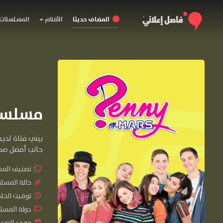
المضاف حديثا
الأفلام
المسلسلات
مسلسل Penny on M.A.R.S. الم
بيني فتاة لدي
جانب أفضل صدي
تصنيف الم
حالة المسل
توقيت الحلقات 
دولة المسلسل :
موعد الصدور : 020