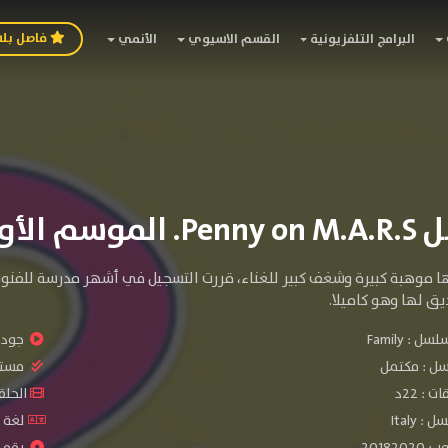
فاصل بل
البرامج التلفزيونية
القسم الاسيوي
الأنمي
وسم الأول
ها موهبة كبيرة وشغف كبير للغناء، قررت التسجيل في أشهر مدرسة للفن
ق لها وهو كاميلا.
سلسل :
Family
جودة 
سل :
مكتمل
مستو
: 22د
الحلقات :
 Italy
لغة الم
20182
رقم ال