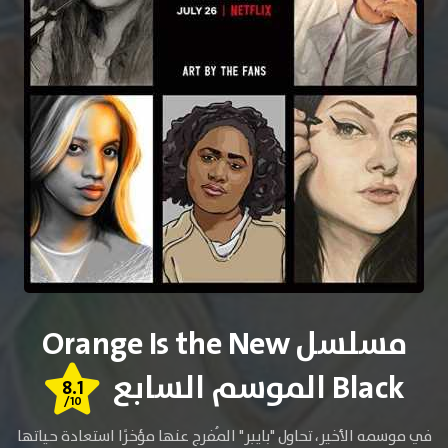
مسلسل Orange Is the New
Black الموسم السابع
8.1
/10
في موسمه الأخير، تحاول "بايبر" المُفرج عنها مؤخرًا استعادة حياتها