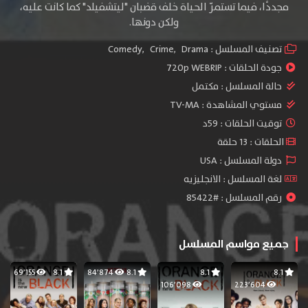
مجددًا، فيما تستمرّ الحياة خلف قضبان "ليتشفيلد" كما كانت عليه،
ولكن دونها.
تصنيف المسلسل :
Drama
,
Crime
,
Comedy
جودة الحلقات :
720p WEBRIP
حالة المسلسل :
مكتمل
مستوي المشاهدة :
TV-MA
توقيت الحلقات : 59د
الحلقات : 13 حلقة
دولة المسلسل : USA
لغة المسلسل : الانجليزيه
رقم المسلسل : #85422
جميع مواسم المسلسل
69٬155
8.1
84٬874
8.1
8.1
8.1
106٬098
223٬604