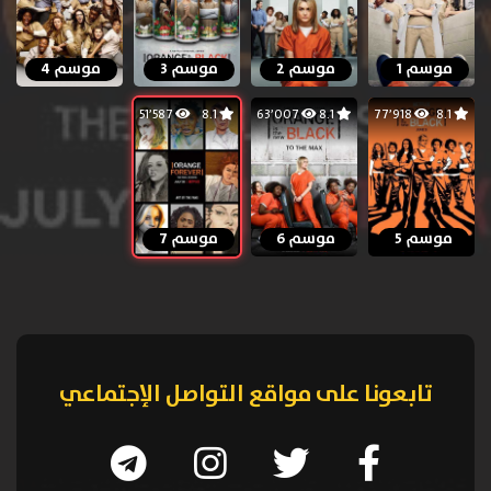
موسم 1
موسم 2
موسم 3
موسم 4
51٬587
8.1
63٬007
8.1
77٬918
8.1
موسم 5
موسم 6
موسم 7
تابعونا على مواقع التواصل الإجتماعي