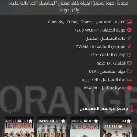
مجددًا، فيما تستمرّ الحياة خلف قضبان "ليتشفيلد" كما كانت عليه،
ولكن دونها.
تصنيف المسلسل :
Drama
,
Crime
,
Comedy
جودة الحلقات :
720p WEBRIP
حالة المسلسل :
مكتمل
مستوي المشاهدة :
TV-MA
توقيت الحلقات : 59د
الحلقات : 13 حلقة
دولة المسلسل : USA
لغة المسلسل : الانجليزيه
رقم المسلسل : #85419
جميع مواسم المسلسل
69٬162
8.1
84٬891
8.1
106٬112
8.1
8.1
223٬639