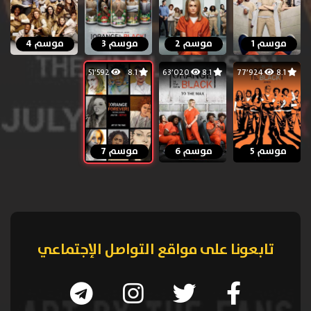
موسم 1
موسم 2
موسم 3
موسم 4
51٬592
8.1
63٬020
8.1
77٬924
8.1
موسم 5
موسم 6
موسم 7
تابعونا على مواقع التواصل الإجتماعي