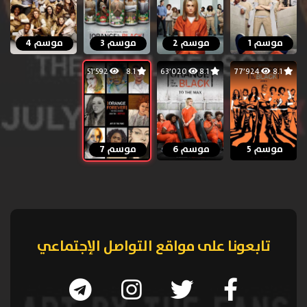
موسم 1
موسم 2
موسم 3
موسم 4
51٬592
8.1
63٬020
8.1
77٬924
8.1
موسم 5
موسم 6
موسم 7
تابعونا على مواقع التواصل الإجتماعي