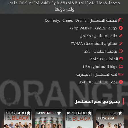
مجددًا، فيما تستمرّ الحياة خلف قضبان "ليتشفيلد" كما كانت عليه،
ولكن دونها.
تصنيف المسلسل :
Drama
,
Crime
,
Comedy
جودة الحلقات :
720p WEBRIP
حالة المسلسل :
مكتمل
مستوي المشاهدة :
TV-MA
توقيت الحلقات : 59د
الحلقات : 13 حلقة
دولة المسلسل : USA
لغة المسلسل : الانجليزيه
رقم المسلسل : #85415
جميع مواسم المسلسل
69٬162
8.1
84٬891
8.1
106٬112
8.1
8.1
223٬639