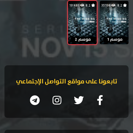
19٬483
8.2
35٬198
8.2
موسم 1
موسم 2
تابعونا على مواقع التواصل الإجتماعي