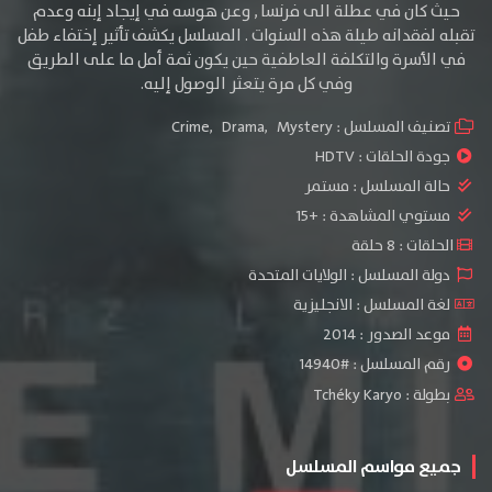
حيث كان في عطلة الى فرنسا , وعن هوسه في إيجاد إبنه وعدم
تقبله لفقدانه طيلة هذه السنوات . المسلسل يكشف تأثير إختفاء طفل
في الأسرة والتكلفة العاطفية حين يكون ثمة أمل ما على الطريق
وفي كل مرة يتعثر الوصول إليه.
تصنيف المسلسل :
Mystery
,
Drama
,
Crime
جودة الحلقات :
HDTV
حالة المسلسل :
مستمر
مستوي المشاهدة :
+15
الحلقات : 8 حلقة
دولة المسلسل : الولايات المتحدة
لغة المسلسل : الانجليزية
موعد الصدور : 2014
رقم المسلسل : #14940
بطولة :
Tchéky Karyo
جميع مواسم المسلسل