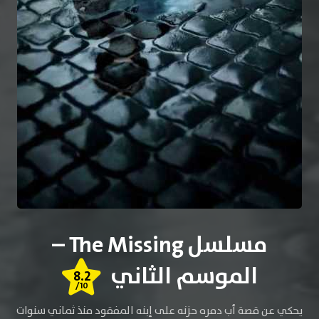
مسلسل The Missing –
الموسم الثاني
8.2
/10
يحكي عن قصة أب دمره حزنه على إبنه المفقود منذ ثماني سنوات