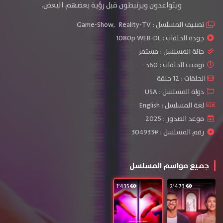
ويتواعدون ويرتبطون قبل رؤية بعضهم البعض.
تصنيف المسلسل :
Reality-TV
,
Game-Show
جودة الحلقات :
1080p WEB-DL
حالة المسلسل :
مستمر
توقيت الحلقات : 60د
الحلقات : 12 حلقة
دولة المسلسل : USA
لغة المسلسل : English
موعد الصدور : 2025
رقم المسلسل : #304933
جميع مواسم المسلسل
1٬435
2٬473