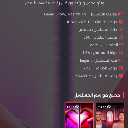
ويتواعدون ويرتبطون قبل رؤية بعضهم البعض.
تصنيف المسلسل :
Reality-TV
,
Game-Show
جودة الحلقات :
1080p WEB-DL
حالة المسلسل :
مستمر
توقيت الحلقات : 60د
الحلقات : 12 حلقة
دولة المسلسل : USA
لغة المسلسل : English
موعد الصدور : 2025
رقم المسلسل : #304891
جميع مواسم المسلسل
1٬433
2٬472