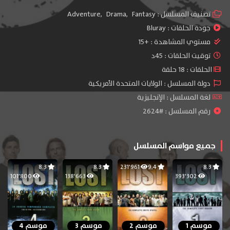
تصنيف المسلسل :
Fantasy
,
Drama
,
Adventure
جودة الحلقات :
Bluray
مستوي المشاهدة :
+15
توقيت الحلقات : 45د
الحلقات : 18 حلقة
دولة المسلسل : الولايات المتحدة الأمريكية
لغة المسلسل : الإنجليزية
رقم المسلسل : #2624
جميع مواسم المسلسل
8.3
8.3
231٬961
9.4
8.3
101٬800
138٬663
393٬302
موسم 1
موسم 2
موسم 3
موسم 4