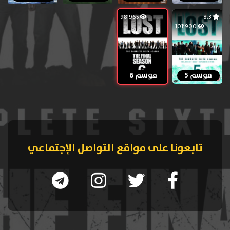
98٬965
8.3
101٬900
موسم 5
موسم 6
تابعونا على مواقع التواصل الإجتماعي