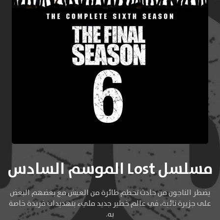
مسلسل Lost الموسم السادس
‏يضطر الناجون من حادث تحطم طائرة من العيش مع بعضهم البعض
على جزيرة نائية، في عالم خطير جديد مليء بتهديدات فريدة خاصة
به.