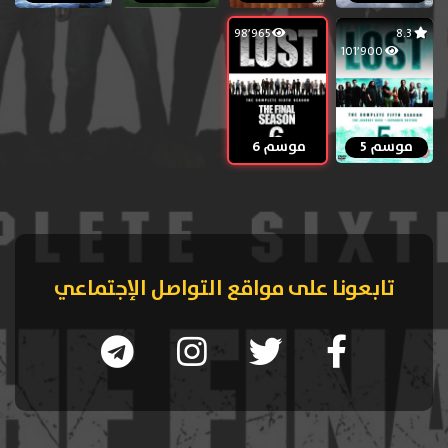
98٬965
8.3
101٬900
موسم 5
موسم 6
تابعونا على مواقع التواصل الإجتماعي