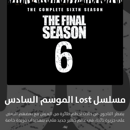
مسلسل Lost الموسم السادس
‏يضطر الناجون من حادث تحطم طائرة من العيش مع بعضهم البعض
على جزيرة نائية، في عالم خطير جديد مليء بتهديدات فريدة خاصة
به.