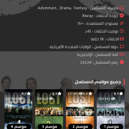
تصنيف المسلسل :
Fantasy
,
Drama
,
Adventure
جودة الحلقات :
Bluray
مستوي المشاهدة :
+15
توقيت الحلقات : 45د
الحلقات : 18 حلقة
دولة المسلسل : الولايات المتحدة الأمريكية
لغة المسلسل : الإنجليزية
رقم المسلسل : #2622
جميع مواسم المسلسل
8.3
8.3
231٬961
9.4
8.3
101٬800
138٬663
393٬302
موسم 1
موسم 2
موسم 3
موسم 4