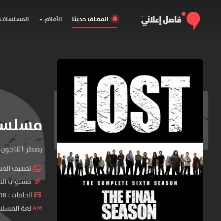
المضاف حديثا
الأفلام
المسلسلات
مسلسل Lost الموسم 
‏يضطر الناجون
تصنيف الم
مستوي الم
الحلقات : 18 حلقة
لغة المسلسل