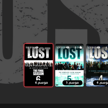
98٬994
101٬959
8.3
101٬865
وسم 4
موسم 5
موسم 6