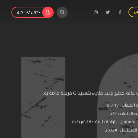
س
دخول / تسجيل
عالم خطير جديد مليء بتهديدات فريدة خاصة به.
الحلقات :
Bluray
الحلقات : 45د
المسلسل : الولايات المتحدة الأمريكية
لمسلسل : #2632