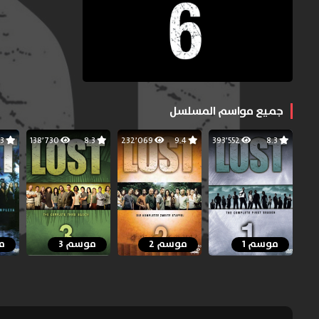
جميع مواسم المسلسل
8.3
138٬730
8.3
232٬069
9.4
393٬552
8.3
موسم 1
موسم 2
موسم 3
م