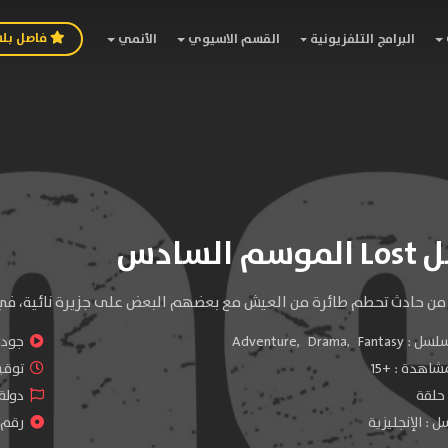
فاصل بل
البرامج التلفزيونية
القسم الاسيوي
الأنمي
السادس
 من حادث تحطم طائرة من العيش مع بعضهم البعض على جزيرة نائية، في 
سلسل :
Fantasy
,
Drama
,
Adventure
جودة 
شاهدة :
+15
توقيت 
دولة 
 : الإنجليزية
رقم ا