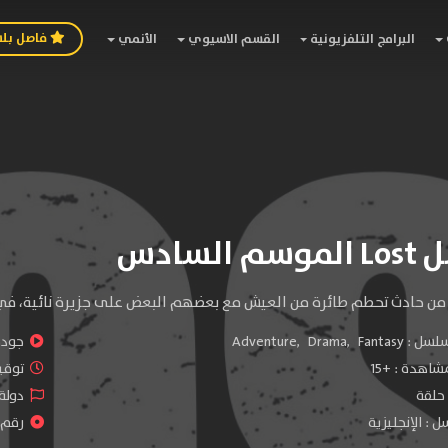
فاصل بل
البرامج التلفزيونية
القسم الاسيوي
الأنمي
السادس
 من حادث تحطم طائرة من العيش مع بعضهم البعض على جزيرة نائية، في 
سلسل :
Fantasy
,
Drama
,
Adventure
جودة 
شاهدة :
+15
توقيت 
دولة 
 : الإنجليزية
رقم ا