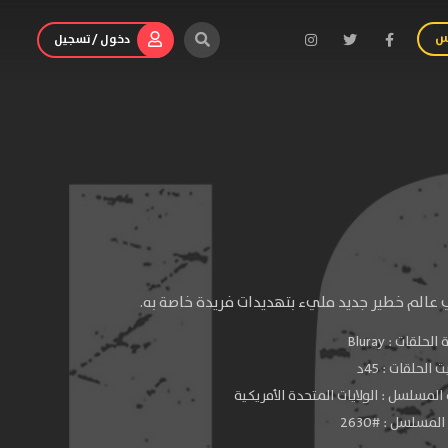
س
دخول / تسجيل
عالم خطير جديد مليء بتهديدات فريدة خاصة به.
الحلقات :
Bluray
الحلقات : 45د
المسلسل : الولايات المتحدة الأمريكية
لمسلسل : #2630