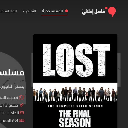
المضاف حديثا
الأفلام
المسلسلات
مسلسل Lost الموسم 
‏يضطر الناجون
تصنيف الم
مستوي الم
الحلقات : 18 حلقة
لغة المسلسل