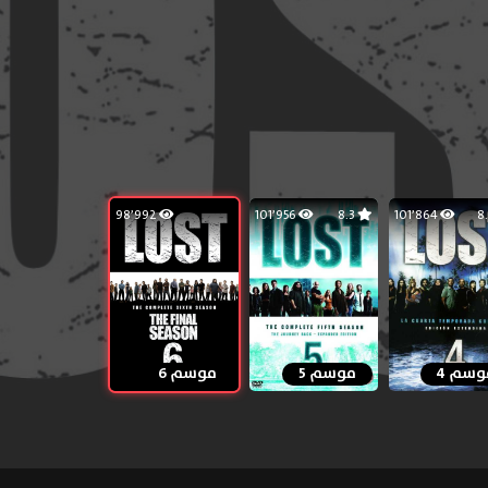
98٬992
101٬956
8.3
101٬864
وسم 4
موسم 5
موسم 6