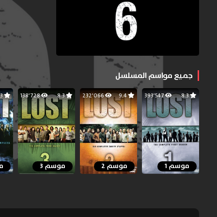
جميع مواسم المسلسل
8.3
138٬728
8.3
232٬066
9.4
393٬547
8.3
موسم 1
موسم 2
موسم 3
م