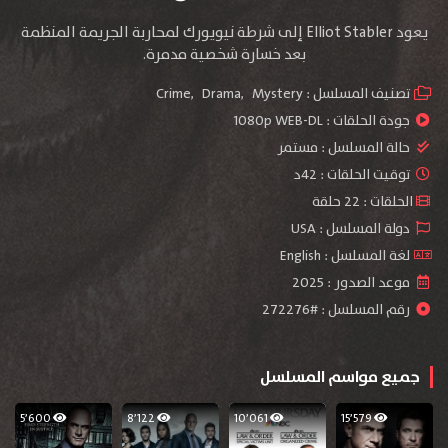
يعود Elliot Stabler إلى شرطة نيويورك لمحاربة الجريمة المنظمة
بعد خسارة شخصية مدمرة.
تصنيف المسلسل :
Mystery
,
Drama
,
Crime
جودة الحلقات :
1080p WEB-DL
حالة المسلسل :
مستمر
توقيت الحلقات : 42د
الحلقات : 22 حلقة
دولة المسلسل : USA
لغة المسلسل : English
موعد الصدور : 2025
رقم المسلسل : #272276
جميع مواسم المسلسل
5٬600
8٬122
10٬061
15٬579