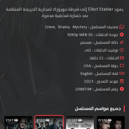
يعود Elliot Stabler إلى شرطة نيويورك لمحاربة الجريمة المنظمة
بعد خسارة شخصية مدمرة.
تصنيف المسلسل :
Mystery
,
Drama
,
Crime
جودة الحلقات :
1080p WEB-DL
حالة المسلسل :
مستمر
توقيت الحلقات : 42د
الحلقات : 22 حلقة
دولة المسلسل : USA
لغة المسلسل : English
موعد الصدور : 2023
رقم المسلسل : #208874
جميع مواسم المسلسل
5٬597
8٬120
10٬057
15٬576