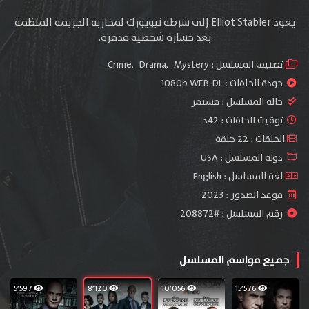
يعود Elliot Stabler إلى شرطة نيويورك لمحاربة الجريمة المنظمة
بعد خسارة شخصية مدمرة.
تصنيف المسلسل :
Mystery
,
Drama
,
Crime
جودة الحلقات :
1080p WEB-DL
حالة المسلسل :
مستمر
توقيت الحلقات : 42د
الحلقات : 22 حلقة
دولة المسلسل : USA
لغة المسلسل : English
موعد الصدور : 2023
رقم المسلسل : #208872
جميع مواسم المسلسل
5٬597
8٬120
10٬056
15٬576