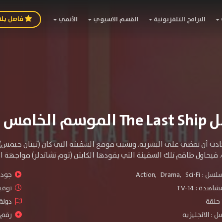
فاصل بل
البرامج التلفزيونية
القسم الاسيوي
الأنمي
م الخامس
كادت أن تقضي على البشرية. وبسبب موقع السفينة التي كان (نيثان جيمس)
 فيحاول طاقم تلك السفينة التي يقودها الكابتن (توم تشاندلر) مواجهة ال
سلسل :
Sci-Fi
,
Drama
,
Action
جودة 
شاهدة :
TV-14
توقيت 
دولة 
 : الانجليزيه
رقم ال