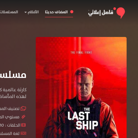
المضاف حديثا
الأفلام
المسلسلات
مسلسل The Last Ship الموس
كارثة عالمية 
لهذه المأساة.
تصنيف الم
مستوي الم
الحلقات : 10 حلقة
لغة المسلسل