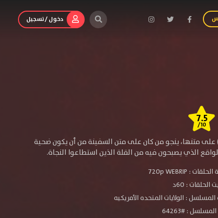
س
دخول / تسجيل
7.5
/10
 على متنها، ينجو من كان على متن السفينة من أن يكون ضحية
واقع الذي يصبحون فيه من القلة الذين استطاعوا النجاة.
الحلقات :
720p WEBRIP
الحلقات : 60د
المسلسل : الولايات المتحده الأمريكيه
مسلسل : #64263