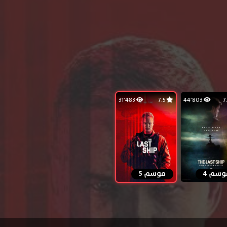
31٬483
7.5
44٬803
وسم 4
موسم 5