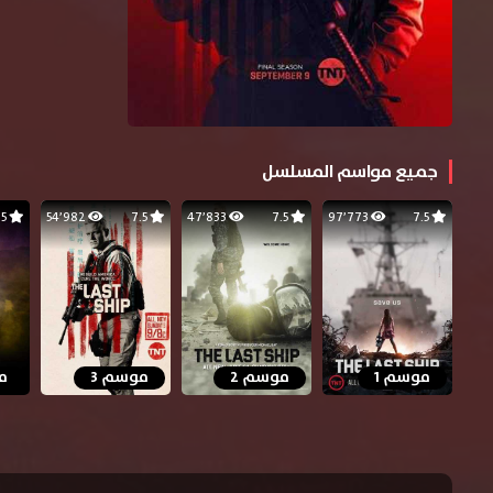
جميع مواسم المسلسل
7.5
54٬982
7.5
47٬833
7.5
97٬773
7.5
موسم 1
موسم 2
موسم 3
م