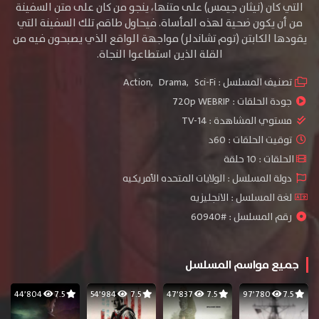
التي كان (نيثان جيمس) على متنها، ينجو من كان على متن السفينة
من أن يكون ضحية لهذه المأساة. فيحاول طاقم تلك السفينة التي
يقودها الكابتن (توم تشاندلر) مواجهة الواقع الذي يصبحون فيه من
القلة الذين استطاعوا النجاة.
تصنيف المسلسل :
Sci-Fi
,
Drama
,
Action
جودة الحلقات :
720p WEBRIP
مستوي المشاهدة :
TV-14
توقيت الحلقات : 60د
الحلقات : 10 حلقة
دولة المسلسل : الولايات المتحده الأمريكيه
لغة المسلسل : الانجليزيه
رقم المسلسل : #60940
جميع مواسم المسلسل
44٬804
7.5
54٬984
7.5
47٬837
7.5
97٬780
7.5