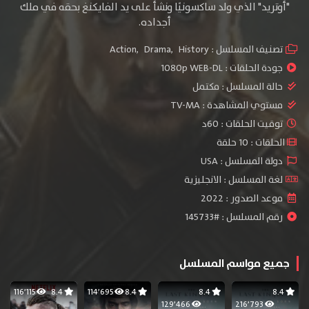
"أوتريد" الذي ولد ساكسونيًا ونشأ على يد الفايكنغ بحقه في ملك
أجداده.
تصنيف المسلسل :
History
,
Drama
,
Action
جودة الحلقات :
1080p WEB-DL
حالة المسلسل :
مكتمل
مستوي المشاهدة :
TV-MA
توقيت الحلقات : 60د
الحلقات : 10 حلقة
دولة المسلسل : USA
لغة المسلسل : الانجليزية
موعد الصدور : 2022
رقم المسلسل : #145733
جميع مواسم المسلسل
116٬115
8.4
114٬695
8.4
8.4
8.4
129٬466
216٬793