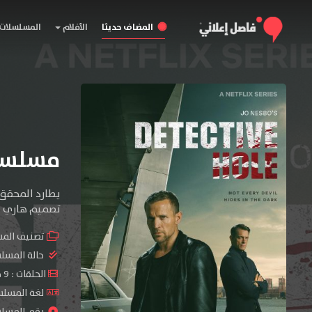
المضاف حديثا
الأفلام
المسلسلات
مسلسل Jo Nesbo’s Detective Hole ا
يطارد المحقق ا
تصميم هاري عل
تصنيف الم
حالة المسل
الحلقات : 9 حلقة
لغة المسلسل : y