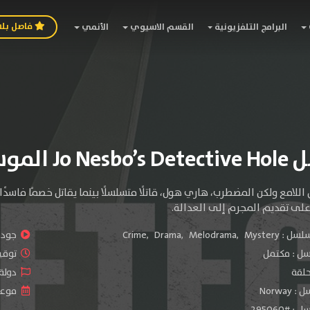
فاصل بل
البرامج التلفزيونية
القسم الاسيوي
الأنمي
لموسم الاول
للامع ولكن المضطرب، هاري هول، قاتلًا متسلسلًا بينما يقاتل خصمًا فاسدًا،
ى تقديم المجرم إلى العدالة.
سلسل :
Mystery
,
Melodrama
,
Drama
,
Crime
جودة 
سل :
مكتمل
توقيت 
دولة المسل
Norwa
موعد الص