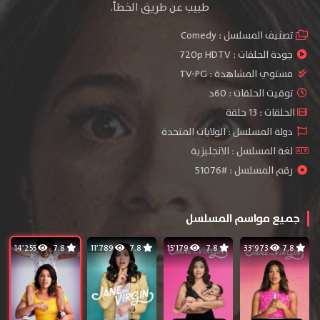
طبيب عن طريق الخطأ.
تصنيف المسلسل :
Comedy
جودة الحلقات :
720p HDTV
مستوي المشاهدة :
TV-PG
توقيت الحلقات : 60د
الحلقات : 13 حلقة
دولة المسلسل : الولايات المتحدة
لغة المسلسل : الانجليزية
رقم المسلسل : #51076
جميع مواسم المسلسل
14٬255
7.8
11٬789
7.8
15٬179
7.8
33٬973
7.8