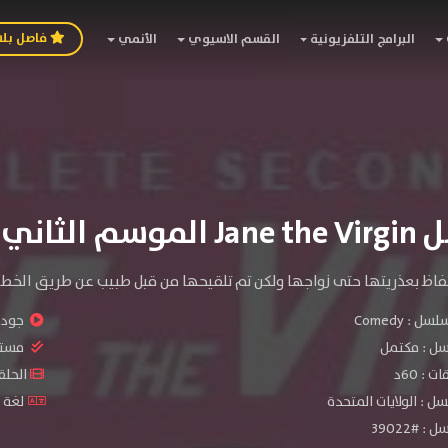
فاصل بل
البرامج التلفزيونية
القسم الاسيوي
الأنمي
سم الثاني
حتفاظ بعذريتها حتى زواجها ولكن تم تلقيحها من قبل طبيب عن طريق الخطأ
سلسل :
Comedy
جودة 
سل :
مكتمل
مستو
: 60د
الحلقات :
ل : الولايات المتحدة
لغة ا
 #39022