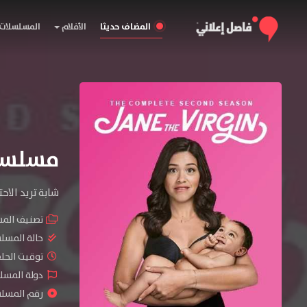
المضاف حديثا
الأفلام
المسلسلات
مسلسل Jane the Virgin المو
شابة تريد الا
تصنيف الم
حالة المسل
توقيت الحلقات 
دولة المسلس
رقم المسلسل :