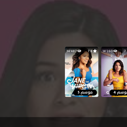
34٬487
7.8
14٬260
وسم 4
موسم 5