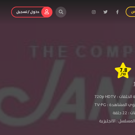
س
دخول / تسجيل
7.8
/10
.
الحلقات :
720p HDTV
ي المشاهدة :
TV-PG
 22 حلقة
لمسلسل : الانجليزية