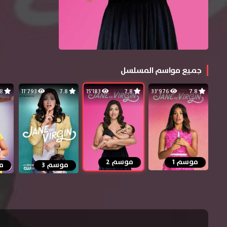
جميع مواسم المسلسل
7.8
11٬793
7.8
15٬183
7.8
33٬976
7.8
موسم 1
موسم 2
موسم 3
م