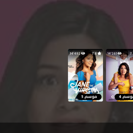
34٬492
7.8
14٬261
وسم 4
موسم 5