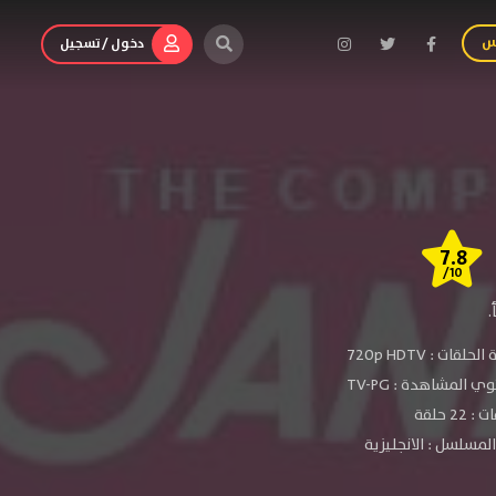
س
دخول / تسجيل
7.8
/10
.
الحلقات :
720p HDTV
ي المشاهدة :
TV-PG
 22 حلقة
لمسلسل : الانجليزية