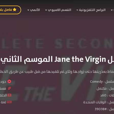
فاصل بل
البرامج التلفزيونية
القسم الاسيوي
الأنمي
سم الثاني
حتفاظ بعذريتها حتى زواجها ولكن تم تلقيحها من قبل طبيب عن طريق الخطأ
سلسل :
Comedy
جودة 
سل :
مكتمل
مستو
: 60د
الحلقات :
ل : الولايات المتحدة
لغة ا
 #39038