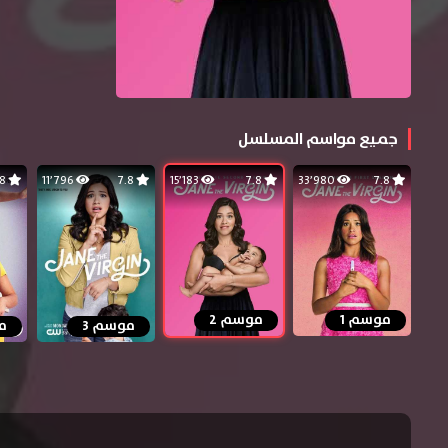
جميع مواسم المسلسل
7.8
11٬796
7.8
15٬183
7.8
33٬980
7.8
موسم 1
موسم 2
موسم 3
م