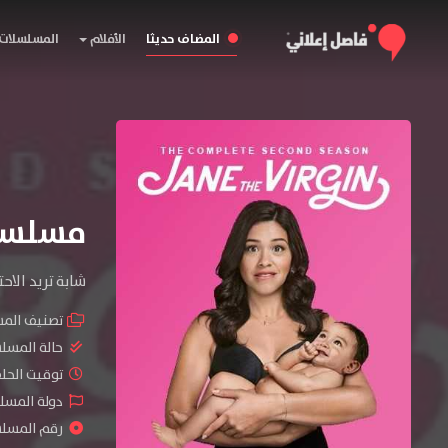
المضاف حديثا
الأفلام
المسلسلات
مسلسل Jane the Virgin المو
شابة تريد الا
تصنيف الم
حالة المسل
توقيت الحلقات 
دولة المسلس
رقم المسلسل :