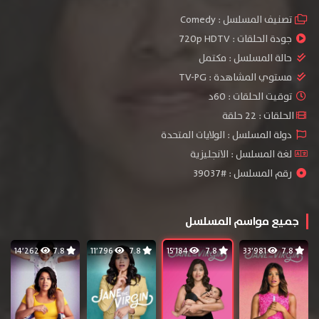
تصنيف المسلسل :
Comedy
جودة الحلقات :
720p HDTV
حالة المسلسل :
مكتمل
مستوي المشاهدة :
TV-PG
توقيت الحلقات : 60د
الحلقات : 22 حلقة
دولة المسلسل : الولايات المتحدة
لغة المسلسل : الانجليزية
رقم المسلسل : #39037
جميع مواسم المسلسل
14٬262
7.8
11٬796
7.8
15٬184
7.8
33٬981
7.8