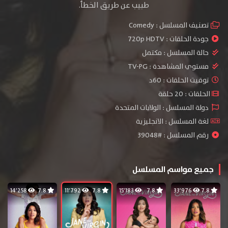
طبيب عن طريق الخطأ.
تصنيف المسلسل :
Comedy
جودة الحلقات :
720p HDTV
حالة المسلسل :
مكتمل
مستوي المشاهدة :
TV-PG
توقيت الحلقات : 60د
الحلقات : 20 حلقة
دولة المسلسل : الولايات المتحدة
لغة المسلسل : الانجليزية
رقم المسلسل : #39048
جميع مواسم المسلسل
14٬258
7.8
11٬792
7.8
15٬183
7.8
33٬976
7.8