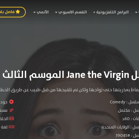
فاصل بل
البرامج التلفزيونية
القسم الاسيوي
الأنمي
سم الثالث
حتفاظ بعذريتها حتى زواجها ولكن تم تلقيحها من قبل طبيب عن طريق الخطأ
سلسل :
Comedy
جودة 
سل :
مكتمل
مستو
: 60د
الحلقات :
ل : الولايات المتحدة
لغة ا
 #39045