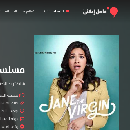
المضاف حديثا
الأفلام
المسلسلات
مسلسل Jane the Virgin المو
شابة تريد الا
تصنيف الم
حالة المسل
توقيت الحلقات 
دولة المسلس
رقم المسلسل :