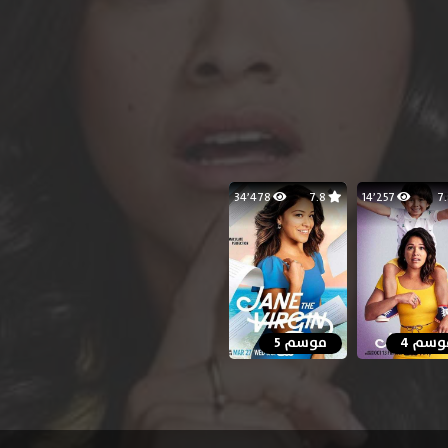
34٬478
7.8
14٬257
وسم 4
موسم 5