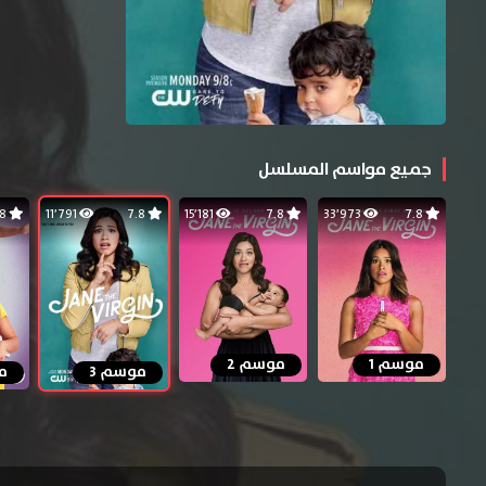
جميع مواسم المسلسل
7.8
11٬791
7.8
15٬181
7.8
33٬973
7.8
موسم 1
موسم 2
موسم 3
م