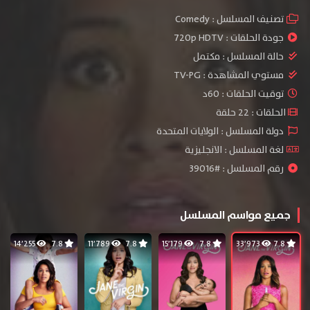
تصنيف المسلسل :
Comedy
جودة الحلقات :
720p HDTV
حالة المسلسل :
مكتمل
مستوي المشاهدة :
TV-PG
توقيت الحلقات : 60د
الحلقات : 22 حلقة
دولة المسلسل : الولايات المتحدة
لغة المسلسل : الانجليزية
رقم المسلسل : #39016
جميع مواسم المسلسل
14٬255
7.8
11٬789
7.8
15٬179
7.8
33٬973
7.8