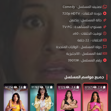
تصنيف المسلسل :
Comedy
جودة الحلقات :
720p HDTV
حالة المسلسل :
مكتمل
مستوي المشاهدة :
TV-PG
توقيت الحلقات : 60د
الحلقات : 22 حلقة
دولة المسلسل : الولايات المتحدة
لغة المسلسل : الانجليزية
رقم المسلسل : #39013
جميع مواسم المسلسل
14٬254
7.8
11٬787
7.8
15٬179
7.8
33٬971
7.8