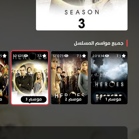
جميع مواسم المسلسل
7.5
10٬435
7.5
12٬073
7.5
20٬834
7.5
موسم 1
موسم 2
موسم 3
م