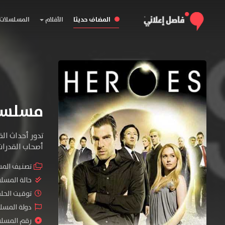
المضاف حديثا
الأفلام
المسلسلات
مسلسل Heroes الموسم 
تدور أحداث ال
أصحاب القدرات
تصنيف الم
حالة المسل
توقيت الحلقات 
دولة المسلس
رقم المسلسل :