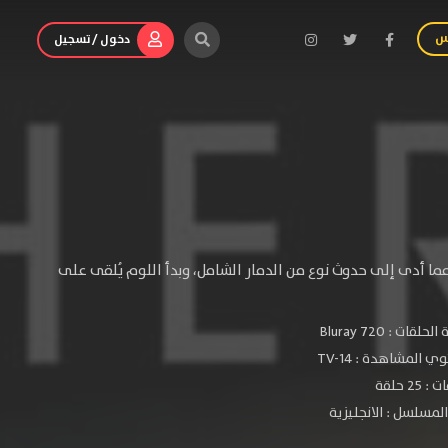
س
دخول / تسجيل
ا أدى إلى حدوث نوع من الدمار الشامل، وبدأ اللوم يُلقى على
الحلقات :
720 Bluray
ي المشاهدة :
TV-14
 25 حلقة
لمسلسل : الانجليزية