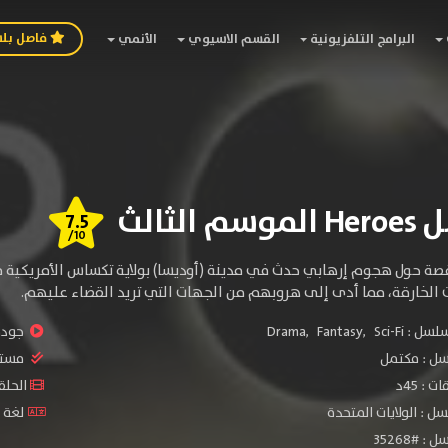
فاصل بل
البرامج التلفزيونية
القسم الاسيوي
الأنمي
الثالث
7.5
/10
قصة حول هجوم إرهابي حدث في مدينة (أوديسا) بولاية تكساس الأمريكية مم
 الخارقة، مما أدى إلى هروبهم من الجهات التي تريد القضاء عليهم.
سلسل :
Sci-Fi
,
Fantasy
,
Drama
جودة 
سل :
مكتمل
مستو
: 45د
الحلقات :
ل : الولايات المتحدة
لغة ا
 #35268