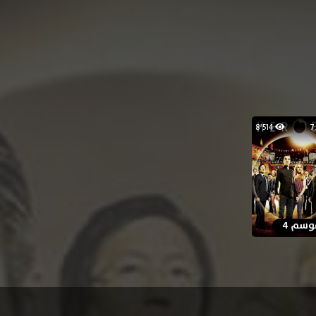
8٬514
وسم 4