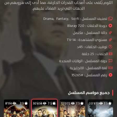
اللوم يُلقى على أصحاب القدرات الخارقة، مما أدى إلى هروبهم من
الجهات التي تريد القضاء عليهم.
تصنيف المسلسل :
Sci-Fi
,
Fantasy
,
Drama
جودة الحلقات :
720 Bluray
حالة المسلسل :
مكتمل
مستوي المشاهدة :
TV-14
توقيت الحلقات : 45د
الحلقات : 25 حلقة
دولة المسلسل : الولايات المتحدة
لغة المسلسل : الانجليزية
رقم المسلسل : #35265
جميع مواسم المسلسل
8٬514
7.5
10٬434
7.5
12٬072
7.5
20٬833
7.5