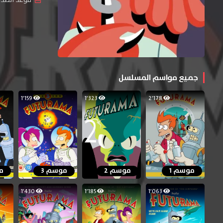
جميع مواسم المسلسل
1٬159
1٬323
2٬178
موسم 1
موسم 2
موسم 3
م
1٬430
1٬185
1٬063