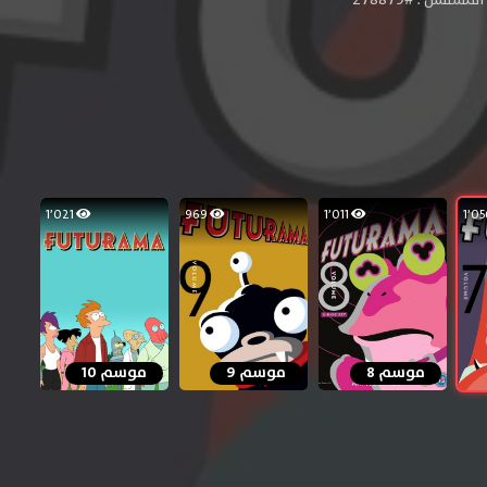
1٬021
969
1٬011
موسم 8
موسم 9
موسم 10