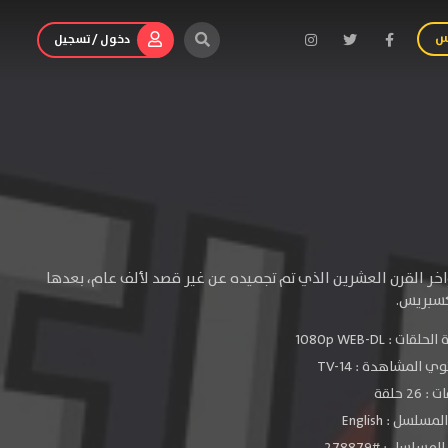
س
دخول / تسجيل
ر القرن العشرين الذي تم تجميده عن غير قصد لألف عام، بعدها
كسبريس.
الحلقات :
1080p WEB-DL
ي المشاهدة :
TV-14
 26 حلقة
سلسل : English
مسلسل : #278879