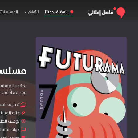
المضاف حديثا
الأفلام
المسلسلات
مسلسل Futurama الموسم
يحكي المسلسل 
وجد عملاً في ا
تصنيف الم
حالة المسل
توقيت الحلقات 
دولة المسلسل : tates
موعد الصدور : 2025