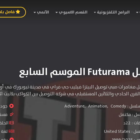
فاصل بل
البرامج التلفزيونية
القسم الاسيوي
الأنمي
 السابع
مغامرات صبي توصيل البيتزا فيليب جي فراي في مدينة نيويورك في أواخ
لقرن الحادي والثلاثين المستقبلي في شركة التوصيل بين الكواكب بلانيت ا
سلسل :
Comedy
,
Animation
,
Adventure
جودة 
سل :
مكتمل
مستو
: 22د
الحلقات :
United S
لغة الم
1999/
رقم ال