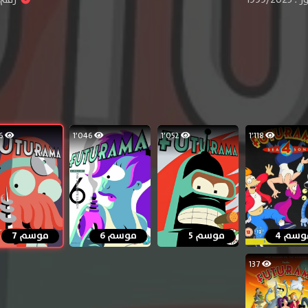
1٬056
1٬046
1٬052
1٬118
وسم 4
موسم 5
موسم 6
موسم 7
137