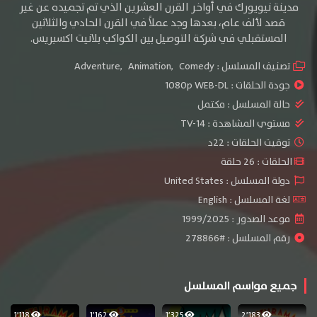
مدينة نيويورك في أواخر القرن العشرين الذي تم تجميده عن غير
قصد لألف عام، بعدها وجد عملاً في القرن الحادي والثلاثين
المستقبلي في شركة التوصيل بين الكواكب بلانيت اكسبريس.
تصنيف المسلسل :
Comedy
,
Animation
,
Adventure
جودة الحلقات :
1080p WEB-DL
حالة المسلسل :
مكتمل
مستوي المشاهدة :
TV-14
توقيت الحلقات : 22د
الحلقات : 26 حلقة
دولة المسلسل : United States
لغة المسلسل : English
موعد الصدور : 1999/2025
رقم المسلسل : #278866
جميع مواسم المسلسل
1٬118
1٬162
1٬325
2٬183