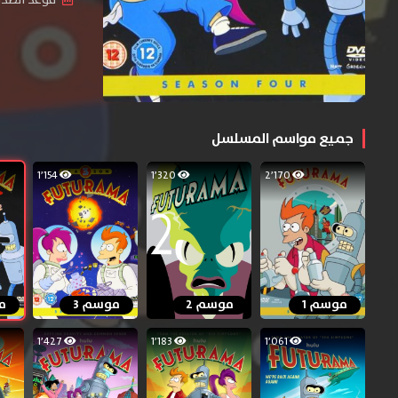
جميع مواسم المسلسل
1٬154
1٬320
2٬170
موسم 1
موسم 2
موسم 3
م
1٬427
1٬183
1٬061