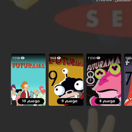
1٬018
968
1٬010
موسم 8
موسم 9
موسم 10