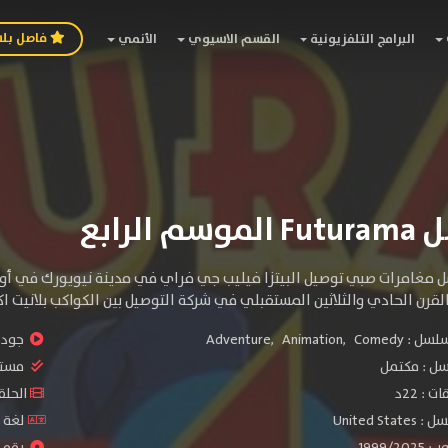
فاصل بل
البرامج التلفزيونية
القسم الاسيوي
الأنمي
 الرابع
مغامرات صبي توصيل البيتزا فيليب جي فراي في مدينة نيويورك في أواخ
لقرن الحادي والثلاثين المستقبلي في شركة التوصيل بين الكواكب بلانيت ا
سلسل :
Comedy
,
Animation
,
Adventure
جودة 
سل :
مكتمل
مستو
: 22د
الحلقات :
United S
لغة الم
1999/
رقم ال