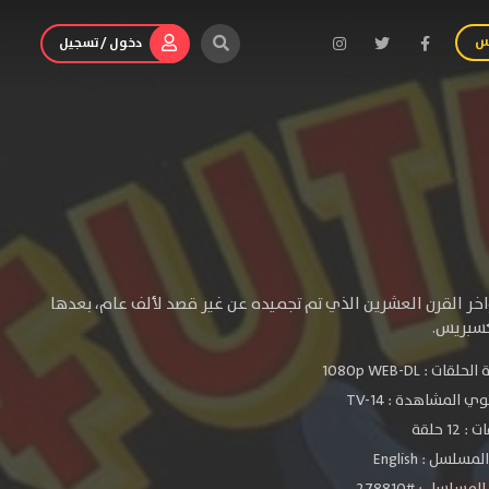
س
دخول / تسجيل
ر القرن العشرين الذي تم تجميده عن غير قصد لألف عام، بعدها
كسبريس.
الحلقات :
1080p WEB-DL
ي المشاهدة :
TV-14
 12 حلقة
سلسل : English
مسلسل : #278810