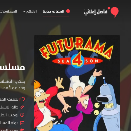
المضاف حديثا
الأفلام
المسلسلات
مسلسل Futurama الموسم
يحكي المسلسل 
وجد عملاً في ا
تصنيف الم
حالة المسل
توقيت الحلقات 
دولة المسلسل : tates
موعد الصدور : 2025