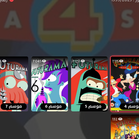
1٬054
1٬045
1٬051
1٬115
وسم 4
موسم 5
موسم 6
موسم 7
132