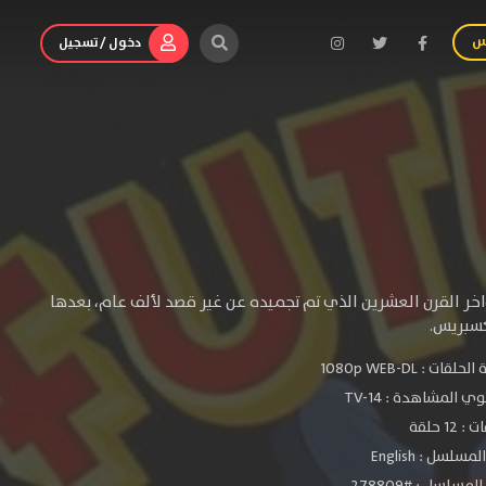
س
دخول / تسجيل
ر القرن العشرين الذي تم تجميده عن غير قصد لألف عام، بعدها
كسبريس.
الحلقات :
1080p WEB-DL
ي المشاهدة :
TV-14
 12 حلقة
سلسل : English
مسلسل : #278809