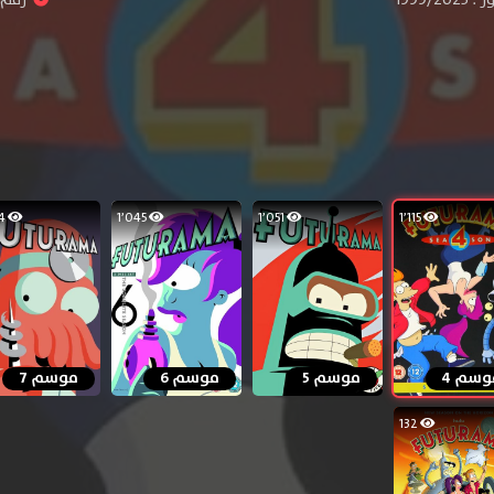
1٬054
1٬045
1٬051
1٬115
وسم 4
موسم 5
موسم 6
موسم 7
132