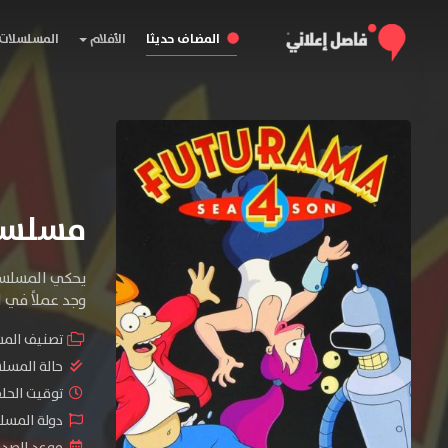
المضاف حديثا
الأفلام
المسلسلات
مسلسل Futurama الموسم
يحكي المسلسل 
وجد عملاً في ا
تصنيف الم
حالة المسل
توقيت الحلقات 
دولة المسلسل : tates
موعد الصدور : 2025