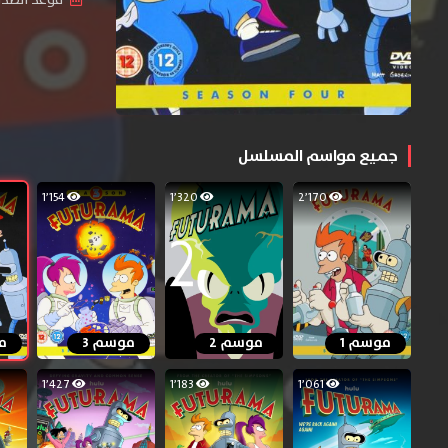
جميع مواسم المسلسل
1٬154
1٬320
2٬170
موسم 1
موسم 2
موسم 3
م
1٬427
1٬183
1٬061