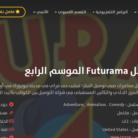
فاصل بل
البرامج التلفزيونية
القسم الاسيوي
الأنمي
 الرابع
مغامرات صبي توصيل البيتزا فيليب جي فراي في مدينة نيويورك في أواخ
لقرن الحادي والثلاثين المستقبلي في شركة التوصيل بين الكواكب بلانيت ا
سلسل :
Comedy
,
Animation
,
Adventure
جودة 
سل :
مكتمل
مستو
: 22د
الحلقات :
United S
لغة الم
1999/
رقم ال