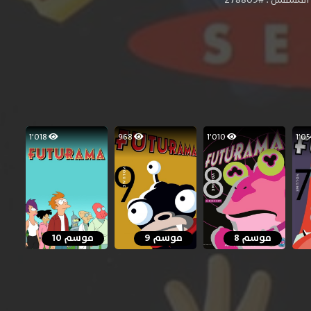
1٬018
968
1٬010
موسم 8
موسم 9
موسم 10