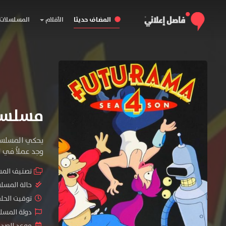
المضاف حديثا
الأفلام
المسلسلات
مسلسل Futurama الموسم
يحكي المسلسل 
وجد عملاً في ا
تصنيف الم
حالة المسل
توقيت الحلقات 
دولة المسلسل : tates
موعد الصدور : 2025