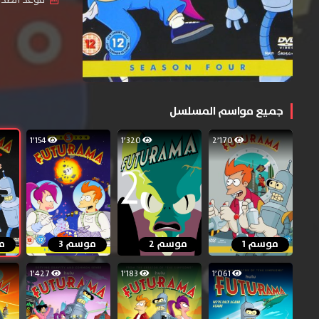
جميع مواسم المسلسل
1٬154
1٬320
2٬170
موسم 1
موسم 2
موسم 3
م
1٬427
1٬183
1٬061