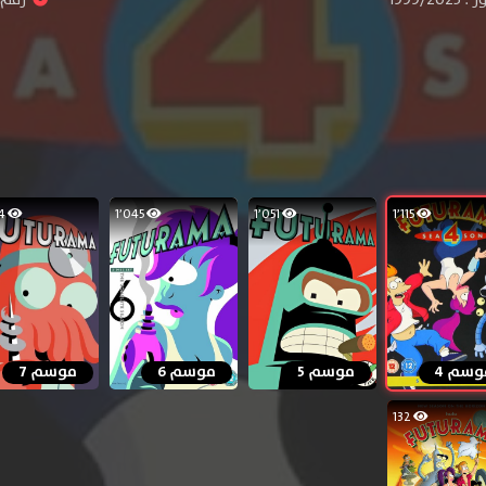
1٬054
1٬045
1٬051
1٬115
وسم 4
موسم 5
موسم 6
موسم 7
132