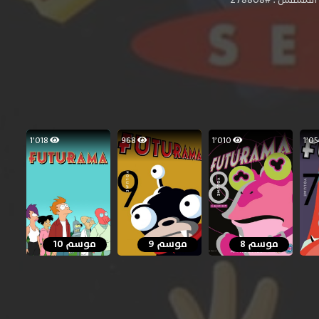
1٬018
968
1٬010
موسم 8
موسم 9
موسم 10