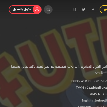
س
دخول / تسجيل
ر القرن العشرين الذي تم تجميده عن غير قصد لألف عام، بعدها
كسبريس.
الحلقات :
1080p WEB-DL
ي المشاهدة :
TV-14
 12 حلقة
سلسل : English
مسلسل : #278808