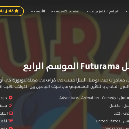
فاصل بل
البرامج التلفزيونية
القسم الاسيوي
الأنمي
 الرابع
مغامرات صبي توصيل البيتزا فيليب جي فراي في مدينة نيويورك في أواخ
لقرن الحادي والثلاثين المستقبلي في شركة التوصيل بين الكواكب بلانيت ا
سلسل :
Comedy
,
Animation
,
Adventure
جودة 
سل :
مكتمل
مستو
: 22د
الحلقات :
United S
لغة الم
1999/
رقم ال