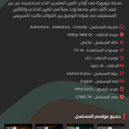
مدينة نيويورك في أواخر القرن العشرين الذي تم تجميده عن غير
قصد لألف عام، بعدها وجد عملاً في القرن الحادي والثلاثين
المستقبلي في شركة التوصيل بين الكواكب بلانيت اكسبريس.
تصنيف المسلسل :
Comedy
,
Animation
,
Adventure
جودة الحلقات :
1080p WEB-DL
حالة المسلسل :
مكتمل
مستوي المشاهدة :
TV-14
توقيت الحلقات : 22د
الحلقات : 16 حلقة
دولة المسلسل : United States
لغة المسلسل : English
موعد الصدور : 1999/2025
رقم المسلسل : #278827
جميع مواسم المسلسل
1٬121
1٬172
1٬334
2٬207