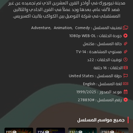
مدينة نيويورك في أواخر القرن العشرين الذي تم تجميده عن غير
قصد لألف عام، بعدها وجد عملاً في القرن الحادي والثلاثين
المستقبلي في شركة التوصيل بين الكواكب بلانيت اكسبريس.
تصنيف المسلسل :
Comedy
,
Animation
,
Adventure
جودة الحلقات :
1080p WEB-DL
حالة المسلسل :
مكتمل
مستوي المشاهدة :
TV-14
توقيت الحلقات : 22د
الحلقات : 16 حلقة
دولة المسلسل : United States
لغة المسلسل : English
موعد الصدور : 1999/2025
رقم المسلسل : #278830
جميع مواسم المسلسل
1٬115
1٬154
1٬320
2٬169