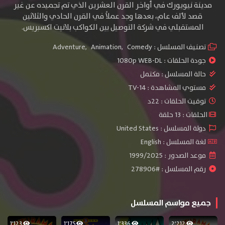
مدينة نيويورك في أواخر القرن العشرين الذي تم تجميده عن غير
قصد لألف عام، بعدها وجد عملاً في القرن الحادي والثلاثين
المستقبلي في شركة التوصيل بين الكواكب بلانيت اكسبريس.
تصنيف المسلسل :
Comedy
,
Animation
,
Adventure
جودة الحلقات :
1080p WEB-DL
حالة المسلسل :
مكتمل
مستوي المشاهدة :
TV-14
توقيت الحلقات : 22د
الحلقات : 13 حلقة
دولة المسلسل : United States
لغة المسلسل : English
موعد الصدور : 1999/2025
رقم المسلسل : #278906
جميع مواسم المسلسل
1٬123
1٬175
1٬336
2٬212