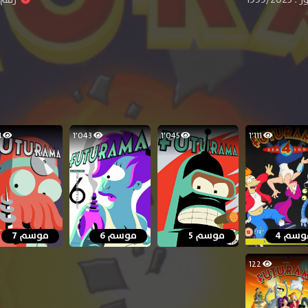
1٬051
1٬043
1٬045
1٬111
وسم 4
موسم 5
موسم 6
موسم 7
122