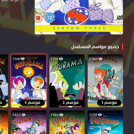
جميع مواسم المسلسل
1٬148
1٬310
2٬160
موسم 1
موسم 2
موسم 3
م
1٬422
1٬180
1٬058