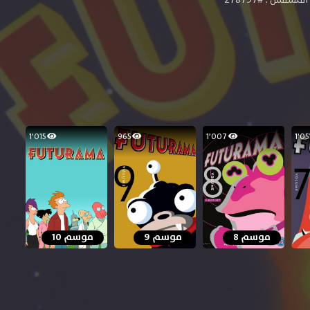
1٬015
965
1٬007
موسم 8
موسم 9
موسم 10