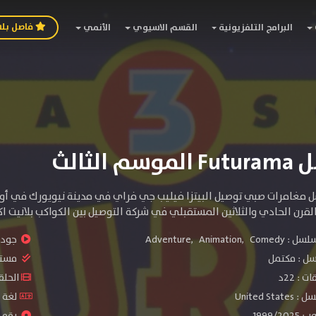
فاصل بل
البرامج التلفزيونية
القسم الاسيوي
الأنمي
 الثالث
مغامرات صبي توصيل البيتزا فيليب جي فراي في مدينة نيويورك في أواخ
لقرن الحادي والثلاثين المستقبلي في شركة التوصيل بين الكواكب بلانيت ا
سلسل :
Comedy
,
Animation
,
Adventure
جودة 
سل :
مكتمل
مستو
: 22د
الحلقات :
United S
لغة الم
1999/
رقم ال