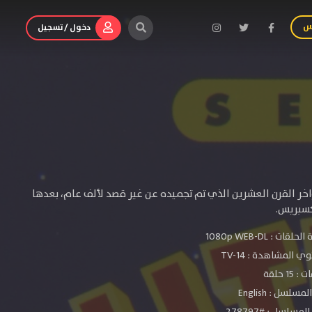
س
دخول / تسجيل
ر القرن العشرين الذي تم تجميده عن غير قصد لألف عام، بعدها
كسبريس.
الحلقات :
1080p WEB-DL
ي المشاهدة :
TV-14
 15 حلقة
سلسل : English
مسلسل : #278797