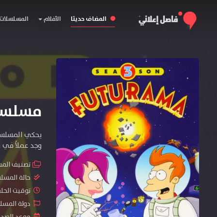
المضاف حديثا
الأفلام
المسلسلات
مسلسل Futurama الموسم
يحكي المسلسل 
وجد عملاً في ا
تصنيف الم
حالة المسل
توقيت الحلقات 
دولة المسلسل : tates
موعد الصدور : 2025