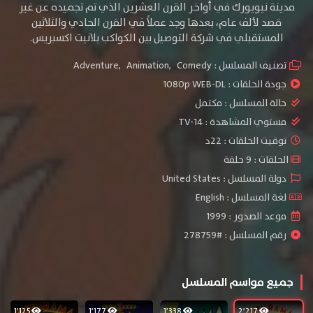
مدينة نيويورك في أواخر القرن العشرين الذي تم تجميده عن غير
قصد لألف عام، بعدها وجد عملاً في القرن الحادي والثلاثين
المستقبلي في شركة التوصيل بين الكواكب بلانيت اكسبريس.
تصنيف المسلسل :
Comedy
,
Animation
,
Adventure
جودة الحلقات :
1080p WEB-DL
حالة المسلسل :
مكتمل
مستوي المشاهدة :
TV-14
توقيت الحلقات : 22د
الحلقات : 9 حلقة
دولة المسلسل : United States
لغة المسلسل : English
موعد الصدور : 1999
رقم المسلسل : #278759
جميع مواسم المسلسل
1٬125
1٬177
1٬338
2٬217