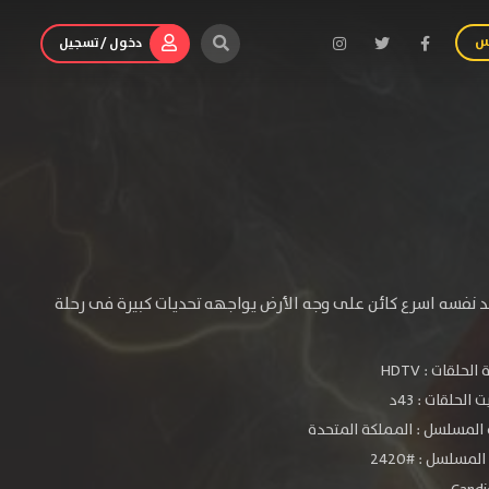
س
دخول / تسجيل
جد نفسه اسرع كائن على وجه الأرض يواجهه تحديات كبيرة فى رحلة
الحلقات :
HDTV
الحلقات : 43د
المسلسل : المملكة المتحدة
لمسلسل : #2420