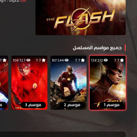
بطولة :
agh
جميع مواسم المسلسل
7.7
106٬327
7.7
80٬244
7.7
126٬212
7.7
موسم 1
موسم 2
موسم 3
م