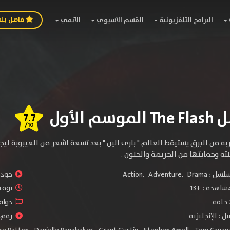
فاصل بل
البرامج التلفزيونية
القسم الاسيوي
الأنمي
م الأول
7.7
/10
به من البرق يستيقظ العالم " بارى الين " بعد تسعة اشعر من الغيبوبة لي
ته وحمايتها من الجريمة والجنون .
سلسل :
Drama
,
Adventure
,
Action
جودة 
شاهدة :
+13
توقيت 
دولة 
 : الإنجليزية
رقم ا