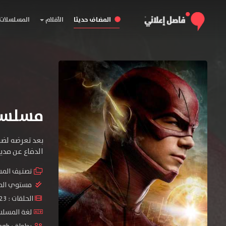
المضاف حديثا
الأفلام
المسلسلات
مسلسل The Flash الموس
بعد تعرضه لضر
الدفاع عن مدين
تصنيف الم
مستوي الم
الحلقات : 23 حلقة
لغة المسلسل