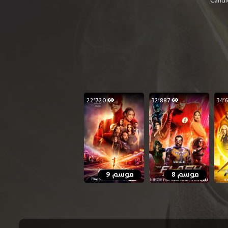
Candi
22٬720
32٬887
موسم 8
موسم 9