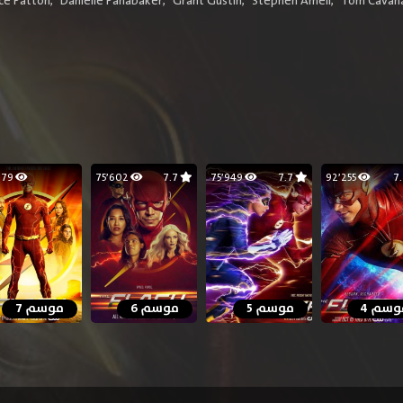
ce Patton
,
Danielle Panabaker
,
Grant Gustin
,
Stephen Amell
,
Tom Cavan
34٬679
75٬602
7.7
75٬949
7.7
92٬255
وسم 4
موسم 5
موسم 6
موسم 7