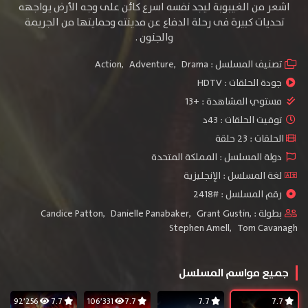
اشعر من الغيبوبة ليجد نفسه اسرع كائن على وجه الأرض يواجهه
تحديات كبيرة فى رحلة الدفاع عن مدينته وحمايتها من الجريمة
والجنون .
تصنيف المسلسل :
Drama
,
Adventure
,
Action
جودة الحلقات :
HDTV
مستوي المشاهدة :
+13
توقيت الحلقات : 43د
الحلقات : 23 حلقة
دولة المسلسل : المملكة المتحدة
لغة المسلسل : الإنجليزية
رقم المسلسل : #2418
بطولة :
,
Grant Gustin
,
Danielle Panabaker
,
Candice Patton
Stephen Amell
,
Tom Cavanagh
جميع مواسم المسلسل
92٬256
7.7
106٬331
7.7
7.7
7.7