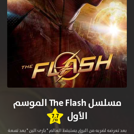
مسلسل The Flash الموسم
الأول
7.7
/10
بعد تعرضه لضربه من البرق يستيقظ العالم " بارى الين " بعد تسعة