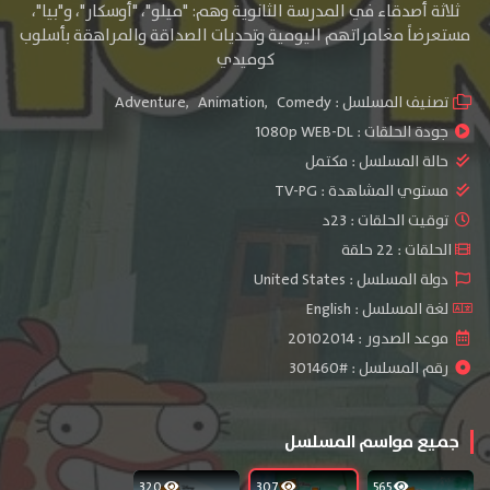
ثلاثة أصدقاء في المدرسة الثانوية وهم: "ميلو"، "أوسكار"، و"بيا"،
مستعرضاً مغامراتهم اليومية وتحديات الصداقة والمراهقة بأسلوب
كوميدي
تصنيف المسلسل :
Comedy
,
Animation
,
Adventure
جودة الحلقات :
1080p WEB-DL
حالة المسلسل :
مكتمل
مستوي المشاهدة :
TV-PG
توقيت الحلقات : 23د
الحلقات : 22 حلقة
دولة المسلسل : United States
لغة المسلسل : English
موعد الصدور : 20102014
رقم المسلسل : #301460
جميع مواسم المسلسل
320
307
565