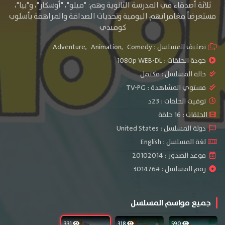
ثلاثة أصدقاء في المدرسة الثانوية وهم: "ميلو"، "أوسكار"، و"بيا"،
مستعرضاً مغامراتهم اليومية وتحديات الصداقة والمراهقة بأسلوب
كوميدي
تصنيف المسلسل :
Comedy
,
Animation
,
Adventure
جودة الحلقات :
1080p WEB-DL
حالة المسلسل :
مكتمل
مستوي المشاهدة :
TV-PG
توقيت الحلقات : 23د
الحلقات : 16 حلقة
دولة المسلسل : United States
لغة المسلسل : English
موعد الصدور : 20102014
رقم المسلسل : #301476
جميع مواسم المسلسل
331
318
590