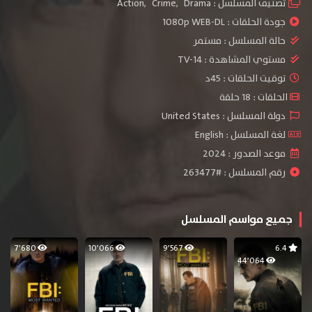
تصنيف المسلسل :
Drama
,
Crime
,
Action
جودة الحلقات :
1080p WEB-DL
حالة المسلسل :
مستمر
مستوي المشاهدة :
TV-14
توقيت الحلقات : 45د
الحلقات : 18 حلقة
دولة المسلسل : United States
لغة المسلسل : English
موعد الصدور : 2024
رقم المسلسل : #263477
جميع مواسم المسلسل
7٬680
10٬066
9٬567
6.4
44٬064