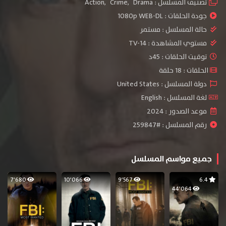
تصنيف المسلسل :
Drama
,
Crime
,
Action
جودة الحلقات :
1080p WEB-DL
حالة المسلسل :
مستمر
مستوي المشاهدة :
TV-14
توقيت الحلقات : 45د
الحلقات : 18 حلقة
دولة المسلسل : United States
لغة المسلسل : English
موعد الصدور : 2024
رقم المسلسل : #259847
جميع مواسم المسلسل
7٬680
10٬066
9٬567
6.4
44٬064