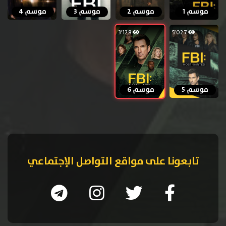
موسم 1
موسم 2
موسم 3
موسم 4
3٬128
5٬027
موسم 5
موسم 6
تابعونا على مواقع التواصل الإجتماعي