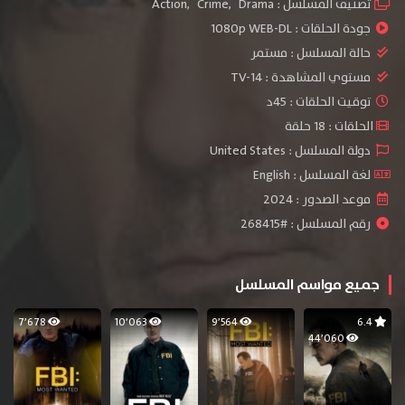
تصنيف المسلسل :
Drama
,
Crime
,
Action
جودة الحلقات :
1080p WEB-DL
حالة المسلسل :
مستمر
مستوي المشاهدة :
TV-14
توقيت الحلقات : 45د
الحلقات : 18 حلقة
دولة المسلسل : United States
لغة المسلسل : English
موعد الصدور : 2024
رقم المسلسل : #268415
جميع مواسم المسلسل
7٬678
10٬063
9٬564
6.4
44٬060