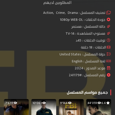
المطلوبين لديهم
تصنيف المسلسل :
Drama
,
Crime
,
Action
جودة الحلقات :
1080p WEB-DL
حالة المسلسل :
مستمر
مستوي المشاهدة :
TV-14
توقيت الحلقات : 45د
الحلقات : 18 حلقة
دولة المسلسل : United States
لغة المسلسل : English
موعد الصدور : 2024
رقم المسلسل : #241179
جميع مواسم المسلسل
7٬678
10٬063
9٬564
44٬059
6.4