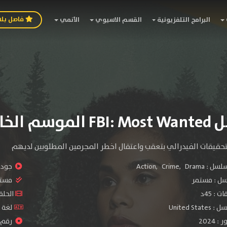
فاصل بل
البرامج التلفزيونية
القسم الاسيوي
الأنمي
سم الخامس
حقيقات الفيدرالي بتعقب واعتقال اخطر المجرمين المطلوبين لديهم
سلسل :
Drama
,
Crime
,
Action
جودة 
سل :
مستمر
مستو
: 45د
الحلقات :
United S
لغة الم
2024
رقم ال