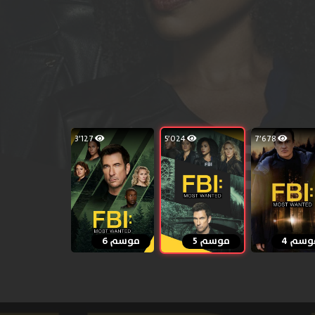
3٬127
5٬024
7٬678
وسم 4
موسم 5
موسم 6