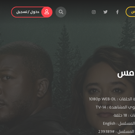
س
دخول / تسجيل
الحلقات :
1080p WEB-DL
ي المشاهدة :
TV-14
 18 حلقة
سلسل : English
مسلسل : #239389