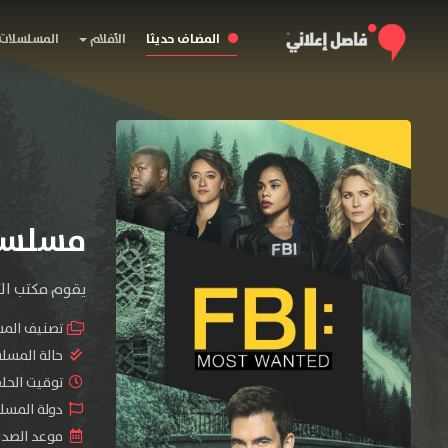
المضاف حديثا
الأفلام
المسلسلات
مسلسل FBI: Most Wanted المو
يقوم مكتب الت
تصنيف الم
حالة المسل
توقيت الحلقات 
دولة المسلسل : tates
موعد الصدور : 