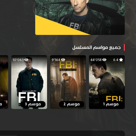
جميع مواسم المسلسل
10٬063
9٬564
44٬058
6.4
موسم 1
موسم 2
موسم 3
م