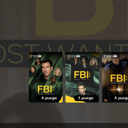
3٬131
5٬029
7٬680
وسم 4
موسم 5
موسم 6