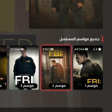
جميع مواسم المسلسل
10٬066
9٬567
44٬064
6.4
موسم 1
موسم 2
موسم 3
م