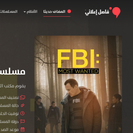
المضاف حديثا
الأفلام
المسلسلات
مسلسل FBI: Most Wanted المو
يقوم مكتب الت
تصنيف الم
حالة المسل
توقيت الحلقات 
دولة المسلسل 
موعد الصدور : 