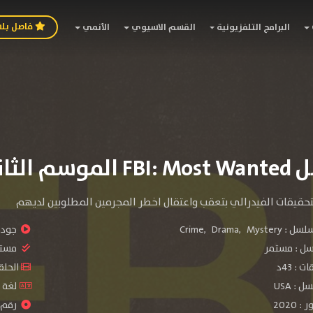
فاصل بل
البرامج التلفزيونية
القسم الاسيوي
الأنمي
سم الثاني
حقيقات الفيدرالي بتعقب واعتقال اخطر المجرمين المطلوبين لديهم
سلسل :
Mystery
,
Drama
,
Crime
جودة 
سل :
مستمر
مستو
: 43د
الحلقات :
: USA
لغة الم
2020
رقم ال