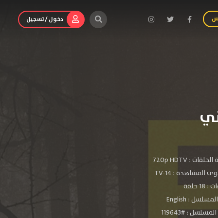
س
دخول / تسجيل
الحلقات :
720p HDTV
ي المشاهدة :
TV-14
 18 حلقة
سلسل : English
مسلسل : #119643