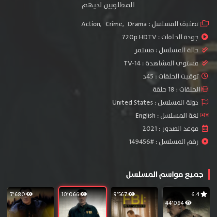
المطلوبين لديهم
تصنيف المسلسل :
Drama
,
Crime
,
Action
جودة الحلقات :
720p HDTV
حالة المسلسل :
مستمر
مستوي المشاهدة :
TV-14
توقيت الحلقات : 45د
الحلقات : 18 حلقة
دولة المسلسل : United States
لغة المسلسل : English
موعد الصدور : 2021
رقم المسلسل : #149456
جميع مواسم المسلسل
7٬680
10٬066
9٬567
6.4
44٬064