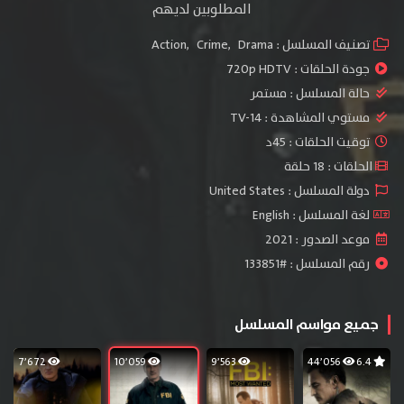
المطلوبين لديهم
تصنيف المسلسل :
Drama
,
Crime
,
Action
جودة الحلقات :
720p HDTV
حالة المسلسل :
مستمر
مستوي المشاهدة :
TV-14
توقيت الحلقات : 45د
الحلقات : 18 حلقة
دولة المسلسل : United States
لغة المسلسل : English
موعد الصدور : 2021
رقم المسلسل : #133851
جميع مواسم المسلسل
7٬672
10٬059
9٬563
44٬056
6.4